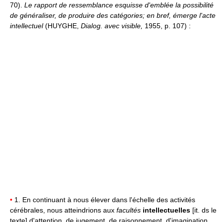
70).
Le rapport de ressemblance esquisse d'emblée la possibilité
de généraliser, de produire des catégories; en bref, émerge l'acte
intellectuel
(HUYGHE,
Dialog. avec visible,
1955, p. 107) :
•
1. En continuant à nous élever dans l'échelle des activités
cérébrales, nous atteindrions aux
facultés
intellectuelles
[it. ds le
texte] d'attention, de jugement, de raisonnement, d'imagination...,