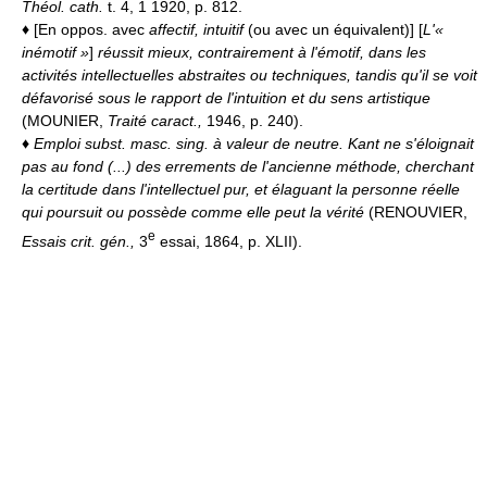
Théol. cath.
t. 4, 1 1920, p. 812.
♦
[En oppos. avec
affectif, intuitif
(ou avec un équivalent)] [
L'«
inémotif »
]
réussit mieux, contrairement à l'émotif, dans les
activités intellectuelles abstraites ou techniques, tandis qu'il se voit
défavorisé sous le rapport de l'intuition et du sens artistique
(MOUNIER,
Traité caract.,
1946, p. 240).
♦
Emploi subst. masc. sing. à valeur de neutre.
Kant ne s'éloignait
pas au fond (...) des errements de l'ancienne méthode, cherchant
la certitude dans l'intellectuel pur, et élaguant la personne réelle
qui poursuit ou possède comme elle peut la vérité
(RENOUVIER,
e
Essais crit. gén.,
3
essai, 1864, p. XLII).