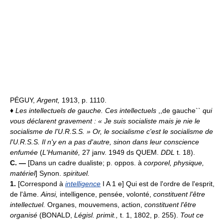
PÉGUY,
Argent,
1913, p. 1110.
♦
Les intellectuels de gauche.
Ces intellectuels
,,de gauche``
qui
vous déclarent gravement : « Je suis socialiste mais je nie le
socialisme de l'U.R.S.S. » Or, le socialisme c'est le socialisme de
l'U.R.S.S. Il n'y en a pas d'autre, sinon dans leur conscience
enfumée
(
L'Humanité,
27 janv. 1949 ds QUEM.
DDL
t. 18).
C. —
[Dans un cadre dualiste; p. oppos. à
corporel, physique,
matériel
] Synon.
spirituel.
1.
[Correspond à
intelligence
I A 1 e] Qui est de l'ordre de l'esprit,
de l'âme.
Ainsi,
intelligence, pensée, volonté,
constituent l'être
intellectuel.
Organes, mouvemens, action,
constituent l'être
organisé
(BONALD,
Législ. primit.,
t. 1, 1802, p. 255).
Tout ce