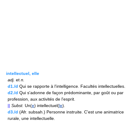
intellectuel, elle
adj.
et
n.
d1./d
Qui se rapporte à l'intelligence. Facultés intellectuelles.
d2./d
Qui s'adonne de façon prédominante, par goût ou par
profession, aux activités de l'esprit.
||
Subst.
Un(
e
) intellectuel(
le
).
d3./d
(Afr. subsah.) Personne instruite. C'est une animatrice
rurale, une intellectuelle.