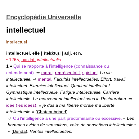
Encyclopédie Universelle
intellectuel
intellectuel
intellectuel, elle
[ ɛ̃telɛktɥɛl ]
adj.
et
n.
• 1265;
bas lat.
intellectualis
1
♦
Qui se rapporte à l'intelligence (connaissance ou
entendement).
⇒
moral
,
représentatif
,
spirituel
.
La vie
intellectuelle.
⇒
mental
.
Facultés intellectuelles. Effort, travail
intellectuel. Exercice intellectuel. Quotient intellectuel.
Gymnastique intellectuelle. Fatigue intellectuelle. Carrière
intellectuelle. Le mouvement intellectuel sous la Restauration.
⇒
idée (les idées).
« je dus à ma liberté morale ma liberté
intellectuelle »
(
Chateaubriand
)
.
♢
Où l'intelligence a une part prédominante ou excessive.
« Les
hommes avides de sensations, voire de sensations intellectuelles
»
(
Benda
)
. Vérités intellectuelles.