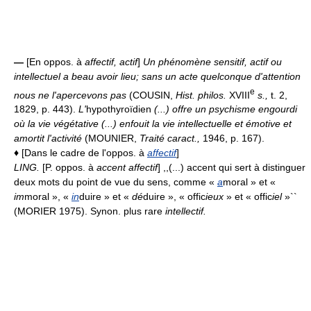
—
[En oppos. à
affectif, actif
]
Un phénomène sensitif, actif ou
intellectuel a beau avoir lieu; sans un acte quelconque d'attention
e
nous ne l'apercevons pas
(COUSIN,
Hist. philos.
XVIII
s.,
t. 2,
1829, p. 443).
L'
hypothyroïdien
(...) offre un psychisme engourdi
où la vie végétative (...) enfouit la vie intellectuelle et émotive et
amortit l'activité
(MOUNIER,
Traité caract.,
1946, p. 167).
♦
[Dans le cadre de l'oppos. à
affectif
]
LING.
[P. oppos. à
accent affectif
] ,,(...) accent qui sert à distinguer
deux mots du point de vue du sens, comme «
a
moral » et «
im
moral », «
in
duire » et «
dé
duire », « offic
ieux
» et « offic
iel
»``
(MORIER 1975). Synon. plus rare
intellectif.