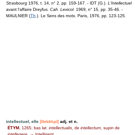
Strasbourg
1976, t. 14, n° 2, pp. 159-167. - IDT (G.).
L'Intellectuel
avant l'affaire Dreyfus.
Cah. Lexicol.
1969, n° 15, pp. 35-46. -
MAULNIER (
Th
.). Le Sens des mots. Paris, 1976, pp. 123-125.
intellectuel, elle
[ɛ̃telɛktɥɛl]
adj. et n.
ÉTYM.
1265; bas lat.
intellectualis,
de
intellectum,
supin de
intellegere.
→ Intelligent.