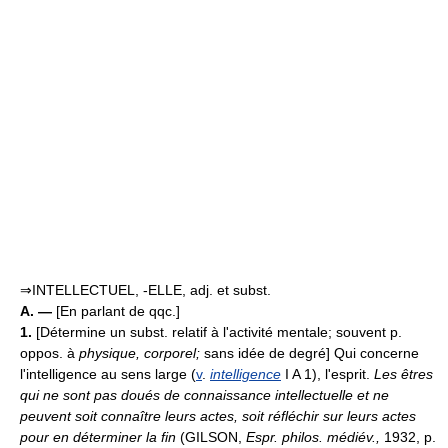
⇒INTELLECTUEL, -ELLE, adj. et subst.
A. —
[En parlant de qqc.]
1.
[Détermine un subst. relatif à l'activité mentale; souvent p.
oppos. à
physique, corporel;
sans idée de degré] Qui concerne
l'intelligence au sens large (
v
.
intelligence
I A 1), l'esprit.
Les êtres
qui ne sont pas doués de connaissance intellectuelle et ne
peuvent soit connaître leurs actes, soit réfléchir sur leurs actes
pour en déterminer la fin
(GILSON,
Espr. philos. médiév.,
1932, p.