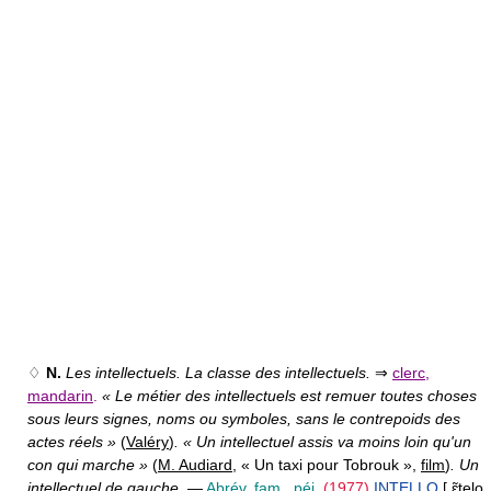
♢
N.
Les intellectuels. La classe des intellectuels.
⇒
clerc
,
mandarin
.
« Le métier des intellectuels est remuer toutes choses
sous leurs signes, noms ou symboles, sans le contrepoids des
actes réels »
(
Valéry
)
. « Un intellectuel assis va moins loin qu'un
con qui marche »
(
M. Audiard
, « Un taxi pour Tobrouk »,
film
)
. Un
intellectuel de gauche.
—
Abrév. fam., péj.
(1977)
INTELLO
[ ɛ̃telo