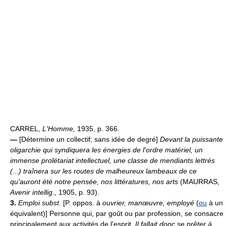
CARREL,
L'Homme,
1935, p. 366.
—
[Détermine un collectif; sans idée de degré]
Devant la puissante
oligarchie qui syndiquera les énergies de l'ordre matériel, un
immense prolétariat intellectuel, une classe de mendiants lettrés
(...) traînera sur les routes de malheureux lambeaux de ce
qu'auront été notre pensée, nos littératures, nos arts
(MAURRAS,
Avenir intellig.,
1905, p. 93).
3.
Emploi subst.
[P. oppos. à
ouvrier, manœuvre, employé
(
ou
à un
équivalent)] Personne qui, par goût ou par profession, se consacre
principalement aux activités de l'esprit.
Il fallait donc se prêter à