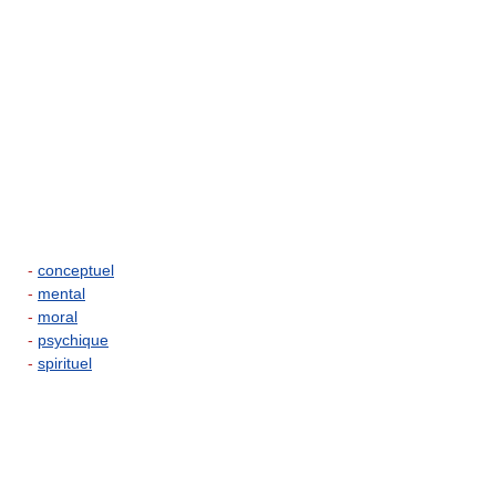
-
conceptuel
-
mental
-
moral
-
psychique
-
spirituel