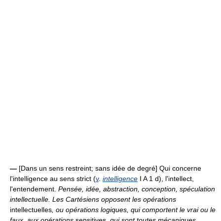
—
[Dans un sens restreint; sans idée de degré] Qui concerne
l'intelligence au sens strict (
v
.
intelligence
I A 1 d), l'intellect,
l'entendement.
Pensée, idée, abstraction, conception, spéculation
intellectuelle.
Les Cartésiens opposent les opérations
intellectuelles
, ou opérations logiques, qui comportent le vrai ou le
faux, aux opérations
sensitives
, qui sont toutes mécaniques,