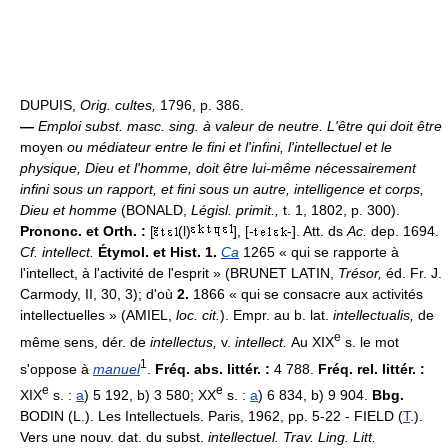
DUPUIS,
Orig. cultes,
1796, p. 386.
—
Emploi subst. masc. sing. à valeur de neutre.
L'être qui doit être
moyen
ou médiateur entre le fini et l'infini, l'intellectuel et le
physique, Dieu et l'homme, doit être lui-même nécessairement
infini sous un rapport, et fini sous un autre, intelligence et corps,
Dieu et homme
(BONALD,
Législ. primit.,
t. 1, 1802, p. 300).
Prononc. et Orth. :
[
(l)
], [-
-]. Att. ds
Ac.
dep. 1694.
Cf. intellect.
Étymol. et Hist. 1.
Ca
1265 « qui se rapporte à
l'intellect, à l'activité de l'esprit » (BRUNET LATIN,
Trésor,
éd. Fr. J.
Carmody, II, 30, 3); d'où
2.
1866 « qui se consacre aux activités
intellectuelles » (AMIEL,
loc. cit.
). Empr. au b. lat.
intellectualis,
de
e
même sens, dér. de
intellectus,
v.
intellect.
Au XIX
s. le mot
1
s'oppose à
manuel
.
Fréq. abs. littér. :
4 788.
Fréq. rel. littér. :
e
e
XIX
s. :
a
) 5 192, b) 3 580; XX
s. :
a
) 6 834, b) 9 904.
Bbg.
BODIN (L.). Les Intellectuels. Paris, 1962, pp. 5-22 - FIELD (
T
.).
Vers une nouv. dat. du subst.
intellectuel. Trav. Ling. Litt.