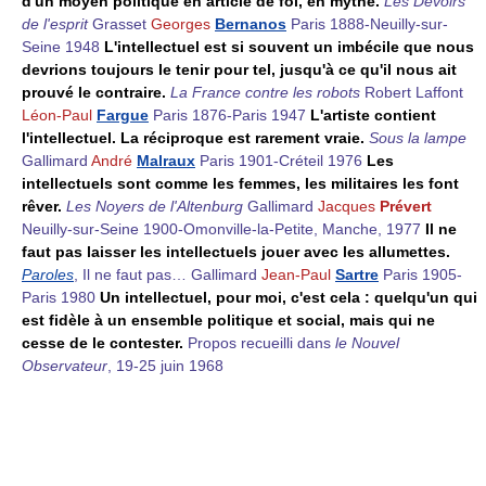
d'un moyen politique en article de foi, en mythe.
Les Devoirs
de l'esprit
Grasset
Georges
Bernanos
Paris 1888-Neuilly-sur-
Seine 1948
L'intellectuel est si souvent un imbécile que nous
devrions toujours le tenir pour tel, jusqu'à ce qu'il nous ait
prouvé le contraire.
La France contre les robots
Robert Laffont
Léon-Paul
Fargue
Paris 1876-Paris 1947
L'artiste contient
l'intellectuel. La réciproque est rarement vraie.
Sous la lampe
Gallimard
André
Malraux
Paris 1901-Créteil 1976
Les
intellectuels sont comme les femmes, les militaires les font
rêver.
Les Noyers de l'Altenburg
Gallimard
Jacques
Prévert
Neuilly-sur-Seine 1900-Omonville-la-Petite, Manche, 1977
Il ne
faut pas laisser les intellectuels jouer avec les allumettes.
Paroles
, Il ne faut pas… Gallimard
Jean-Paul
Sartre
Paris 1905-
Paris 1980
Un intellectuel, pour moi, c'est cela : quelqu'un qui
est fidèle à un ensemble politique et social, mais qui ne
cesse de le contester.
Propos recueilli dans
le Nouvel
Observateur
, 19-25 juin 1968