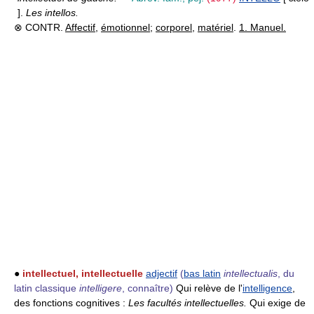
].
Les intellos.
⊗ CONTR.
Affectif
,
émotionnel
;
corporel
,
matériel
.
1. Manuel.
●
intellectuel, intellectuelle
adjectif
(
bas latin
intellectualis
, du
latin classique
intelligere
, connaître)
Qui relève de l'
intelligence
,
des fonctions cognitives :
Les facultés intellectuelles.
Qui exige de