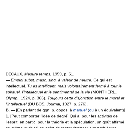
DECAUX,
Mesure temps,
1959, p. 51.
—
Emploi subst. masc. sing. à valeur de neutre.
Ce qui est
intellectuel.
Tu es intelligent, mais volontairement fermé à tout le
spirituel, l'intellectuel et le sentimental de la vie
(MONTHERL.,
Olymp.,
1924, p. 366).
Toujours cette disjonction entre le moral et
l'intellectuel
(DU BOS,
Journal,
1927, p. 276).
B. —
[En parlant de qqn; p. oppos. à
manuel
(
ou
à un équivalent)]
1.
[Peut comporter l'idée de degré] Qui a, pour les activités de
l'esprit, en partic. pour la théorie et la spéculation, un goût affirmé
ou même exclusif, au point de rester étranger aux problèmes