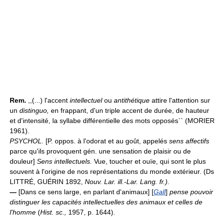
Rem.
,,(...) l'accent
intellectuel
ou
antithétique
attire l'attention sur
un
distinguo,
en frappant, d'un triple accent de durée, de hauteur
et d'intensité, la syllabe différentielle des mots opposés`` (MORIER
1961).
PSYCHOL.
[P. oppos. à l'odorat et au goût, appelés
sens affectifs
parce qu'ils provoquent gén. une sensation de plaisir ou de
douleur]
Sens intellectuels.
Vue, toucher et ouïe, qui sont le plus
souvent à l'origine de nos représentations du monde extérieur. (Ds
LITTRÉ, GUÉRIN 1892,
Nouv. Lar. ill.-Lar. Lang. fr.
).
—
[Dans ce sens large, en parlant d'animaux] [
Gall
]
pense pouvoir
distinguer les capacités intellectuelles des animaux et celles de
l'homme
(
Hist. sc.,
1957, p. 1644).