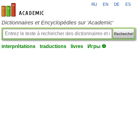
RU
EN
DE
ES
fr-academic.com
Dictionnaires et Encyclopédies sur 'Academic'
Recherche!
interprétations
traductions
livres
Игры ⚽